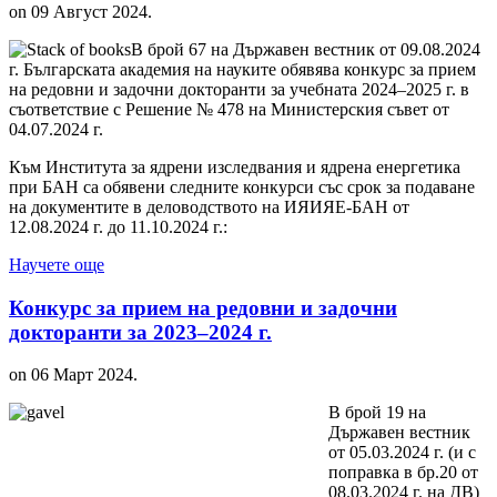
on
09 Август 2024
.
В брой 67 на Държавен вестник от 09.08.2024
г. Българската академия на науките обявява конкурс за прием
на редовни и задочни докторанти за учебната 2024–2025 г. в
съответствие с Решение № 478 на Министерския съвет от
04.07.2024 г.
Към Института за ядрени изследвания и ядрена енергетика
при БАН са обявени следните конкурси със срок за подаване
на документите в деловодството на ИЯИЯЕ-БАН от
12.08.2024 г. до 11.10.2024 г.:
Научете още
Конкурс за прием на редовни и задочни
докторанти за 2023–2024 г.
on
06 Март 2024
.
В брой 19 на
Държавен вестник
от 05.03.2024 г. (и с
поправка в бр.20 от
08.03.2024 г. на ДВ)