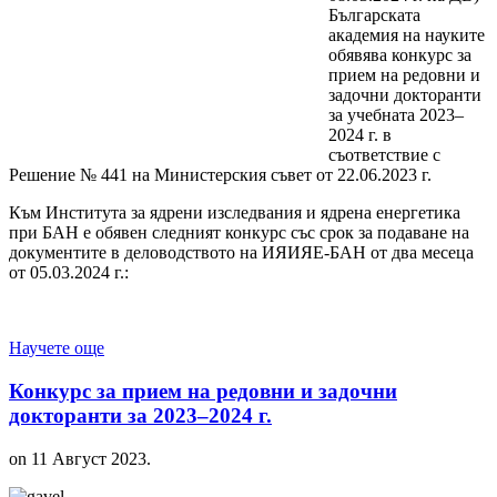
Българската
академия на науките
обявява конкурс за
прием на редовни и
задочни докторанти
за учебната 2023–
2024 г. в
съответствие с
Решение № 441 на Министерския съвет от 22.06.2023 г.
Към Института за ядрени изследвания и ядрена енергетика
при БАН е обявен следният конкурс със срок за подаване на
документите в деловодството на ИЯИЯЕ-БАН от два месеца
от 05.03.2024 г.:
Научете още
Конкурс за прием на редовни и задочни
докторанти за 2023–2024 г.
on
11 Август 2023
.