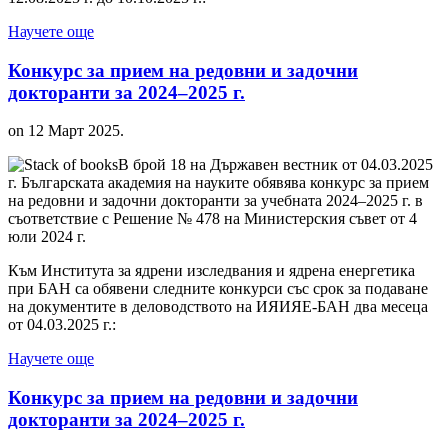
Научете още
Конкурс за прием на редовни и задочни
докторанти за 2024–2025 г.
on
12 Март 2025
.
В брой 18 на Държавен вестник от 04.03.2025
г. Българската академия на науките обявява конкурс за прием
на редовни и задочни докторанти за учебната 2024–2025 г. в
съответствие с Решение № 478 на Министерския съвет от 4
юли 2024 г.
Към Института за ядрени изследвания и ядрена енергетика
при БАН са обявени следните конкурси със срок за подаване
на документите в деловодството на ИЯИЯЕ-БАН два месеца
от 04.03.2025 г.:
Научете още
Конкурс за прием на редовни и задочни
докторанти за 2024–2025 г.