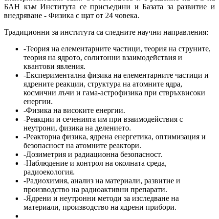
БАН към Института се присъедини и Базата за развитие и
внедряване - Физика с щат от 24 човека.
Традиционни за института са следните научни направления:
-Теория на елементарните частици, теория на струните,
теория на ядрото, солитонни взаимодействия и
квантови явления.
-Експериментална физика на елементарните частици и
ядрените реакции, структура на атомните ядра,
космични лъчи и гама-астрофизика при ствръхвисоки
енергии.
-Физика на високите енергии.
-Реакции и сеченията им при взаимодействия с
неутрони, физика на делението.
-Реакторна физика, ядрена енергетика, оптимизация и
безопасност на атомните реактори.
-Дозиметрия и радиационна безопасност.
-Наблюдение и контрол на околната среда,
радиоекология.
-Радиохимия, анализ на материали, развитие и
производство на радиоактивни препарати.
-Ядрени и неутронни методи за изследване на
материали, производство на ядрени прибори.