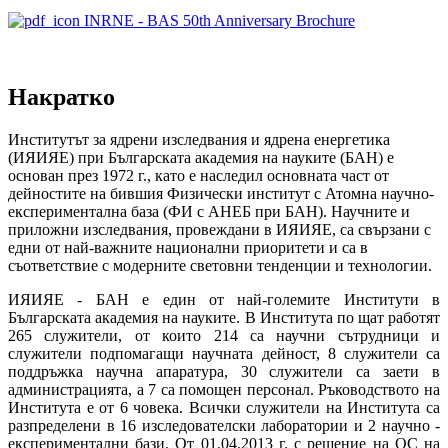
INRNE - BAS 50th Anniversary Brochure
Накратко
Институтът за ядрени изследвания и ядрена енергетика
(ИЯИЯЕ) при Българската академия на науките (БАН) е
основан през 1972 г., като е наследил основната част от
дейностите на бившия Физически институт с Атомна научно-
експериментална база (ФИ с АНЕБ при БАН). Научните и
приложни изследвания, провеждани в ИЯИЯЕ, са свързани с
едни от най-важните национални приоритети и са в
съответствие с модерните световни тенденции и технологии.
ИЯИЯЕ - БАН е един от най-големите Институти в
Българската академия на науките. В Института по щат работят
265 служители, от които 214 са научни сътрудници и
служители подпомагащи научната дейност, 8 служители са
поддръжка научна апаратура, 30 служители са заети в
администрацията, а 7 са помощен персонал. Ръководството на
Института е от 6 човека. Всички служители на Института са
разпределени в 16 изследователски лаборатории и 2 научно -
експериментални бази. От 01.04.2013 г. с решение на ОС на