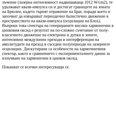
лъчение (лазерна интензивност надвишаваща 1012 W/cm2), те
удължават квази-импулса си и достигат границите на зоната
на Брюлен, където търпят отражение на Браг, поради което и
започват да извършват периодично балистично движение в
пространството на квази-импулса (осцилации на Блох).
Въпреки това спектъра на генерираните високи хармонични в
цинковия оксид е резултат на по-сложно съчетание от полу-
класичното движение на електрони и дупки в зоните,
интензивни междузонни преходи и интерференция на
амплитудите на преход в съседни полупериоди на лазерните
осцилации. Дискутирани са особености на хармочничния
спектър, както и сравнението с експерименталните данни за
излъчване на хармонични в цинков оксид.
Поканват се всички интересуващи се.