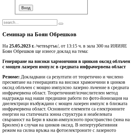
Семинар на Боян Обрешков
На
25.05.2023 г.
/четвъртък/, от 13:15 ч. в зала 300 на ИЯИЯЕ
Боян Обрешков ще изнесе доклад на тема:
Генериране на високи хармончини в цинков оксид облъчен
с мощен лазерен импулс в средната инфрачервена област
Резюме:
Докладвани са резултати от теоретично и числено
пресмятане на генерацията на високи храмончини в цинков
оксид облъчен с мощно импулсно лазерно лъчение в средната
инфрачервена област. Теоретичният/изчислителен метод
надгражда над наши предишни работи по фото-йонизация на
диелектрици възбуждани с мощен лазерен импулс в близката
инфрачервена област. Основните елементи са електронните
енергии на статичната зонна структура и неабелевата
свързаност на Бери в квази-импулсното пространство (зона на
Брюлен) в случая на цинков оксид. В непертурбативния
режим на силна връзка на фотоелектроните с лазерното