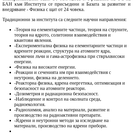
БАН към Института се присъедини и Базата за развитие и
внедряване - Физика с щат от 24 човека.
Традиционни за института са следните научни направления:
-Теория на елементарните частици, теория на струните,
теория на ядрото, солитонни взаимодействия и
квантови явления.
-Експериментална физика на елементарните частици и
ядрените реакции, структура на атомните ядра,
космични лъчи и гама-астрофизика при ствръхвисоки
енергии.
-Физика на високите енергии.
-Реакции и сеченията им при взаимодействия с
неутрони, физика на делението.
-Реакторна физика, ядрена енергетика, оптимизация и
безопасност на атомните реактори.
-Дозиметрия и радиационна безопасност.
-Наблюдение и контрол на околната среда,
радиоекология.
-Радиохимия, анализ на материали, развитие и
производство на радиоактивни препарати.
-Ядрени и неутронни методи за изследване на
материали, производство на ядрени прибори.