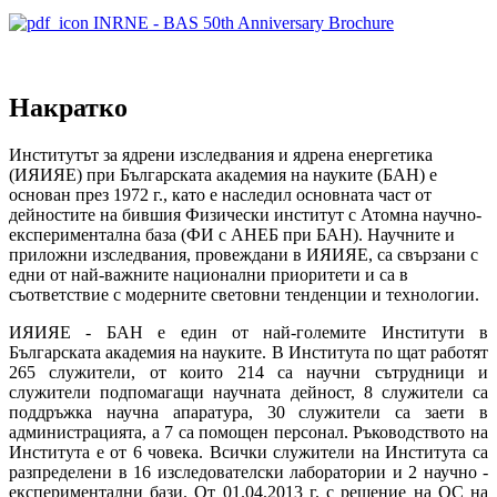
INRNE - BAS 50th Anniversary Brochure
Накратко
Институтът за ядрени изследвания и ядрена енергетика
(ИЯИЯЕ) при Българската академия на науките (БАН) е
основан през 1972 г., като е наследил основната част от
дейностите на бившия Физически институт с Атомна научно-
експериментална база (ФИ с АНЕБ при БАН). Научните и
приложни изследвания, провеждани в ИЯИЯЕ, са свързани с
едни от най-важните национални приоритети и са в
съответствие с модерните световни тенденции и технологии.
ИЯИЯЕ - БАН е един от най-големите Институти в
Българската академия на науките. В Института по щат работят
265 служители, от които 214 са научни сътрудници и
служители подпомагащи научната дейност, 8 служители са
поддръжка научна апаратура, 30 служители са заети в
администрацията, а 7 са помощен персонал. Ръководството на
Института е от 6 човека. Всички служители на Института са
разпределени в 16 изследователски лаборатории и 2 научно -
експериментални бази. От 01.04.2013 г. с решение на ОС на