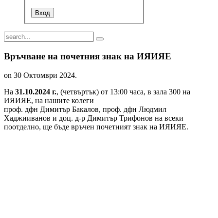
Връчване на почетния знак на ИЯИЯЕ
on
30 Октомври 2024
.
На
31.10.2024 г.
, (четвъртък) от 13:00 часа, в зала 300 на
ИЯИЯЕ, на нашите колеги
проф. дфн Димитър Бакалов, проф. дфн Людмил
Хаджииванов и доц. д-р Димитър Трифонов на всеки
поотделно, ще бъде връчен почетният знак на ИЯИЯЕ.