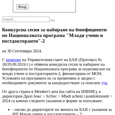
Конкурсна сесия за набиране на бенефициенти
по Националната програма "Млади учени и
постдокторанти"-2
on
30 Септември 2024
.
С
решение
на Управителния съвет на БАН (Протокол №
18/20.09.2024 г.) е обявена конкурсна сесия за набиране на
бенефициенти по Националната програма за подпомагане на
млади учени и постдокторанти-2, финансирана от МОН.
Условията на програмата не са променяни и заедно с
необходимите документи за кандидатстване са описани
тук
.
От друга страна в Member's area (на сайта на ИЯИЯЕ), в
директория Дроп бокс > SciSec > Mladi ucheni i postdoktoranti >
2024 са качени следните указания и форми за попълване:
- писмо до директорите на звената на БАН с указания за
НП Млади учени и постдокторанти – 2;