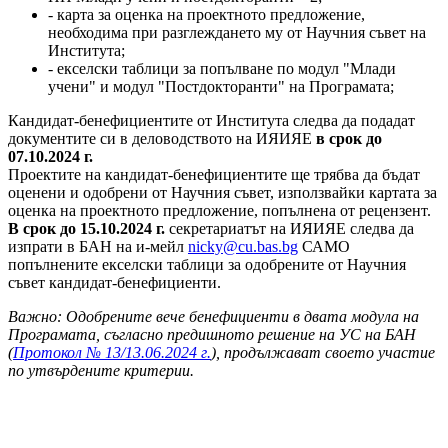
- карта за оценка на проектното предложение,
необходима при разглеждането му от Научния съвет на
Института;
- екселски таблици за попълване по модул "Млади
учени" и модул "Постдокторанти" на Програмата;
Кандидат-бенефициентите от Института следва да подадат
документите си в деловодството на ИЯИЯЕ
в срок до
07.10.2024 г.
Проектите на кандидат-бенефициентите ще трябва да бъдат
оценени и одобрени от Научния съвет, използвайки картата за
оценка на проектното предложение, попълнена от рецензент.
В срок до 15.10.2024 г.
секретариатът на ИЯИЯЕ следва да
изпрати в БАН на и-мейл
nicky@cu.bas.bg
САМО
попълнените екселски таблици за одобрените от Научния
съвет кандидат-бенефициенти.
Важно: Oдобрените вече бенефициенти в двата модула на
Програмата, съгласно предишното решение на УС на БАН
(
Протокол № 13/13.06.2024 г.
), продължават своето участие
по утвърдените критерии.