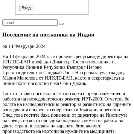
Посещение на посланика на Индия
on
14 Февруари 2024
.
На 13 февруари 2024 г. се проведе среща между директора на
ИЯИЯЕ-БАН проф. д-р Димитър Тонев и посланика на
Република Индия в Република България Негово
Превъзходителство Санджай Рана. На срещата участва доц.
Мария Манолова от ИЯИЯЕ-БАН, както и секретарката на
индийското посолство г-жа Сони Дахия.
Гостите първо посетиха и се запознаха с предназначениео и
работата на изследователския реактор ИРТ-2000. Отчетена бе
ролята на изследователския реактор за развитието на ядрените
изследвания и ядрената енергетика в България и региона.
След това гостите бяха поканени от директора на Института
на среща, на която обсъдиха бъдещата съвместна работа на
двете страни в сферата на ядрената безопасност,
производството на изотопи за нуждите на медицината,