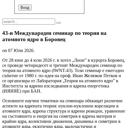
43-и Международен семинар по теория на
атомното ядро в Боровец
on
07 Юли 2026
.
От 28 юни до 4 юли 2026 г. в хотел „Лион” в курорта Боровец,
се проведе четиридесет и третият Международен семинар по
теория на атомното ядро (IWNT-43). Този семинар e ежегодно
събитие от 1980 г. по идея на проф. Иван Желязков Петков и
се организира от Лаборатория „Теория на атомното ядро” в
Института за ядрени изследвания и ядрена енергетика
(ИЯИЯЕ) при БАН.
Основните научни тематики на семинара обхващат различни
аспекти на ядрената теория: нуклон-нуклонни корелации в
атомните ядра, ядрена структура и ядрени реакции, уравнение
на състоянието и енергия на симетрия в ядрена материя и
крайни ядра, колективни движения, динамика и симетрии в
атомните ядра, екзотични ядра, малочастични и