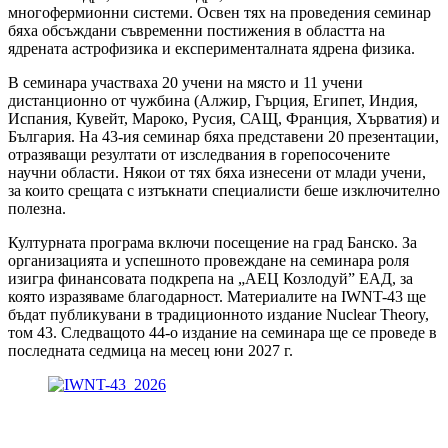
многофермионни системи. Освен тях на проведения семинар
бяха обсъждани съвременни постижения в областта на
ядрената астрофизика и експерименталната ядрена физика.
В семинара участваха 20 учени на място и 11 учени
дистанционно от чужбина (Алжир, Гърция, Египет, Индия,
Испания, Кувейт, Мароко, Русия, САЩ, Франция, Хърватия) и
България. На 43-ия семинар бяха представени 20 презентации,
отразяващи резултати от изследвания в горепосочените
научни области. Някои от тях бяха изнесени от млади учени,
за които срещата с изтъкнати специалисти беше изключително
полезна.
Културната програма включи посещение на град Банско. За
организацията и успешното провеждане на семинара роля
изигра финансовата подкрепа на „АЕЦ Козлодуй” ЕАД, за
която изразяваме благодарност. Материалите на IWNT-43 ще
бъдат публикувани в традиционното издание Nuclear Theory,
том 43. Следващото 44-о издание на семинара ще се проведе в
последната седмица на месец юни 2027 г.