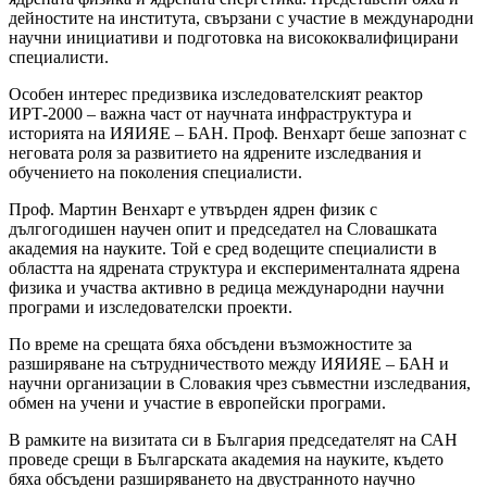
дейностите на института, свързани с участие в международни
научни инициативи и подготовка на висококвалифицирани
специалисти.
Особен интерес предизвика изследователският реактор
ИРТ-2000 – важна част от научната инфраструктура и
историята на ИЯИЯЕ – БАН. Проф. Венхарт беше запознат с
неговата роля за развитието на ядрените изследвания и
обучението на поколения специалисти.
Проф. Мартин Венхарт е утвърден ядрен физик с
дългогодишен научен опит и председател на Словашката
академия на науките. Той е сред водещите специалисти в
областта на ядрената структура и експерименталната ядрена
физика и участва активно в редица международни научни
програми и изследователски проекти.
По време на срещата бяха обсъдени възможностите за
разширяване на сътрудничеството между ИЯИЯЕ – БАН и
научни организации в Словакия чрез съвместни изследвания,
обмен на учени и участие в европейски програми.
В рамките на визитата си в България председателят на САН
проведе срещи в Българската академия на науките, където
бяха обсъдени разширяването на двустранното научно