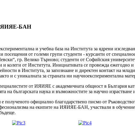
ИЯИЯЕ-БАН
учноекспериментална и учебна база на Института за ядрени изслед
ни посещения от големи групи студенти - курсанти от специално
евски“, гр. Велико Търново; студенти от Софийския университ
и колеги от Института. Инициативата се провежда ежегодно и е
йности в Института, за запознаане и директен контакт на млади
акто и с уникалната за страната ни научноекспериментална мате
ециалистите от ИЯИЯЕ с академичната общност в България като
а на българската наука и възможностите за научно израстване 
ия е полученото официално благодарствено писмо от Ръководство
офесионализма на екипите на ИЯИЯЕ-БАН, участвали в обучението
бъдеще.