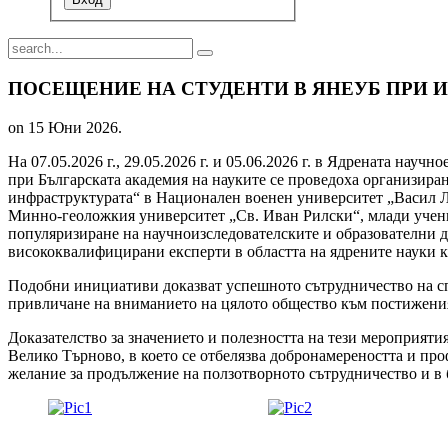
ПОСЕЩЕНИЕ НА СТУДЕНТИ В ЯНЕУБ ПРИ 
on
15 Юни 2026
.
На 07.05.2026 г., 29.05.2026 г. и 05.06.2026 г. в Ядрената на
при Българската академия на науките се проведоха организира
инфраструктурата“ в Национален военен университет „Васил Л
Минно-геоложкия университет „Св. Иван Рилски“, млади учени 
популяризиране на научноизследователските и образователни де
висококвалифицирани експерти в областта на ядрените науки к
Подобни инициативи доказват успешното сътрудничество на сп
привличане на вниманието на цялото общество към постиженият
Доказателство за значението и полезността на тези мероприят
Велико Търново, в което се отбелязва добронамереността и пр
желание за продължение на ползотворното сътрудничество и в 