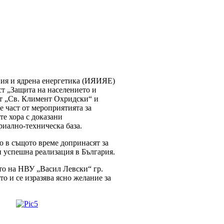
вания и ядрена енергетика (ИЯИЯЕ)
ст „Защита на населението и
ет „Св. Климент Охридски“ и
 част от мероприятията за
те хора с доказани
риално-техническа база.
 в същото време допринасят за
и успешна реализация в България.
то на НВУ „Васил Левски“ гр.
 и се изразява ясно желание за