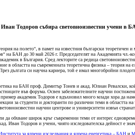
Иван Тодоров събира световноизвестни учени в Б
ория на полето“, в памет на известния български теоретичен и
ов“ на БАН до 30 май 2026 г. Председателят на Академията чл.-к
 академик в България. Сред лекторите са редица световноизвестн
ние в областта на съвременната теоретична физика – теория на 
 През дългата си научна кариера, той е имал многобройни плодот
ргетика на БАН проф. Димитър Тонев и акад. Юлиан Ревалски, к
астниците във форума. Освен забележителните научни постижения
 пример академик Тодоров е вдъхновил много млади хора да наме
кции за студенти и докторанти по различни теми в областта на
световноизвестни научни центрове и университети извън странат
и да обхване широк кръг съвременни теми от интерес едновреме
кад. Иван Тодоров и учени, чиято изследователска дейност е зна
Института за ядрени изследвания и ядрена енергетика – БАН
и
М