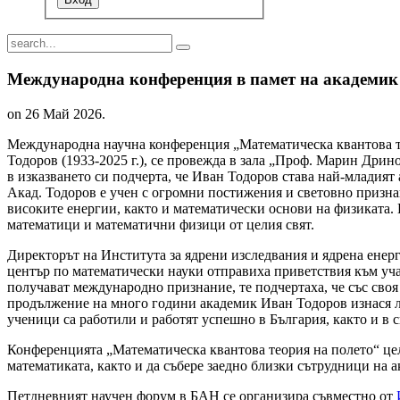
Международна конференция в памет на академик 
on
26 Май 2026
.
Международна научна конференция „Математическа квантова те
Тодоров (1933-2025 г.), се провежда в зала „Проф. Марин Дрин
в изказването си подчерта, че Иван Тодоров става най-младият
Акад. Тодоров е учен с огромни постижения и световно призна
високите енергии, както и математически основи на физиката.
математици и математични физици от целия свят.
Директорът на Института за ядрени изследвания и ядрена ене
център по математически науки отправиха приветствия към уч
получават международно признание, те подчертаха, че със своя
продължение на много години академик Иван Тодоров изнася ле
ученици са работили и работят успешно в България, както и в 
Конференцията „Математическа квантова теория на полето“ цел
математиката, както и да събере заедно близки сътрудници на а
Петдневният научен форум в БАН се организира съвместно от