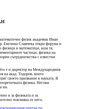
АН
 математичен физик академик Иван
ор. Евелина Славчева откри форума и
и физици и математици, каза тя.
елементарните частици, физика на
ворни сътрудничества с известни
ойто е и директор на Международния
 на акад. Тодоров, които
рят своето призвание в науката. В
 теоретичната физика. Негови
а ни.
нно и за физиката и за
чително повлияна от него.
еждународния център по