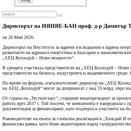
Директорът на ИЯИЯЕ-БАН проф. д-р Димитър Тон
on
20 Май 2026
.
Директорът на Института за ядрени изследвания и ядрена енер
развитието на ядрената енергетика в България и икономическ
„АЕЦ Козлодуй – Нови мощности“.
В срещата участваха представители на „АЕЦ Козлодуй – Нови 
представители на бизнеса, индустрията и академичните среди. 
По време на форума, изпълнителният директор на „АЕЦ Козлод
на АЕЦ „Козлодуй“ могат да допринесат с над 55 млрд. евро къ
От страна на „Уестингхаус“, старшият вицепрезидент за проект
работа през 2037 г. Той посочи, че компанията е напреднала с 
документация за финансиране, като подчерта и участието на б
Ръководителят на екипа за глобална реализация в „Хюндай И е
финансова рамка, като беше акцентирано върху сътрудничество