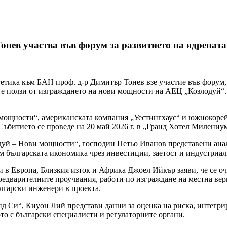
ев участва във форум за развитието на ядрената
гетика към БАН проф. д-р Димитър Тонев взе участие във форум,
ите ползи от изграждането на нови мощности на АЕЦ „Козлодуй“
мощности“, американската компания „Уестингхаус“ и южнокорей
Събитието се проведе на 20 май 2026 г. в „Гранд Хотел Милениу
уй – Нови мощности“, господин Петьо Иванов представени анал
м българската икономика чрез инвестиции, заетост и индустриал
и в Европа, Близкия изток и Африка Джоел Ийкър заяви, че се о
предварителните проучвания, работи по изграждане на местна вер
ългарски инженери в проекта.
нд Си“, Киуон Лий представи данни за оценка на риска, интегри
то с български специалисти и регулаторните органи.