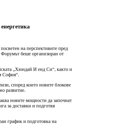
 енергетика
 посветен на перспективите пред
. Форумът беше организиран от
ската „Хюндай И енд Си“, както и
м София“.
изи, според които новите блокове
но развитие.
чаква новите мощности да започнат
ига за доставки и подготвя
ран график и подготовка на