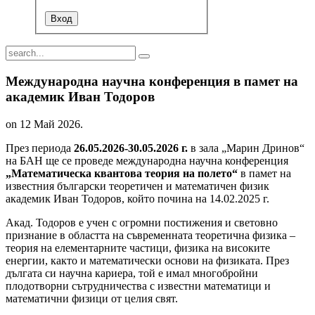
Международна научна конференция в памет на
академик Иван Тодоров
on
12 Май 2026
.
През периода
26.05.2026-30.05.2026 г.
в зала „Марин Дринов“
на БАН ще се проведе международна научна конференция
„Математическа квантова теория на полето“
в памет на
известния български теоретичен и математичен физик
академик Иван Тодоров, който почина на 14.02.2025 г.
Акад. Тодоров е учен с огромни постижения и световно
признание в областта на съвременната теоретична физика –
теория на елементарните частици, физика на високите
енергии, както и математически основи на физиката. През
дългата си научна кариера, той е имал многобройни
плодотворни сътрудничества с известни математици и
математични физици от целия свят.