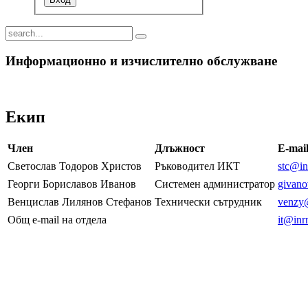
Информационно и изчислително обслужване
Екип
Член
Длъжност
E-mai
Светослав Тодоров Христов
Ръководител ИКТ
stc@in
Георги Бориславов Иванов
Системен администратор
givano
Венцислав Лилянов Стефанов
Технически сътрудник
venzy@
Общ e-mail на отдела
it@inr