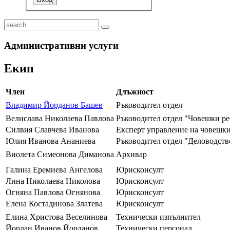
Административни услуги
Екип
Член
Длъжност
Владимир Йорданов Башев
Ръководител отдел
Велислава Николаева Павлова
Ръководител отдел "Човешки ре
Силвия Славчева Иванова
Експерт управление на човешки
Юлия Иванова Ананиева
Ръководител отдел "Деловодств
Виолета Симеонова Диманова
Архивар
Галина Еремиева Ангелова
Юрисконсулт
Лина Николаева Николова
Юрисконсулт
Огняна Павлова Огнянова
Юрисконсулт
Елена Костадинова Златева
Юрисконсулт
Елина Христова Веселинова
Технически изпълнител
Йордан Иванов Йорданов
Технически персонал