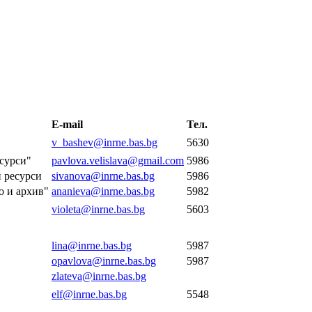
E-mail
Тел.
v_bashev@inrne.bas.bg
5630
сурси"
pavlova.velislava@gmail.com
5986
 ресурси
sivanova@inrne.bas.bg
5986
о и архив"
ananieva@inrne.bas.bg
5982
violeta@inrne.bas.bg
5603
lina@inrne.bas.bg
5987
opavlova@inrne.bas.bg
5987
zlateva@inrne.bas.bg
elf@inrne.bas.bg
5548