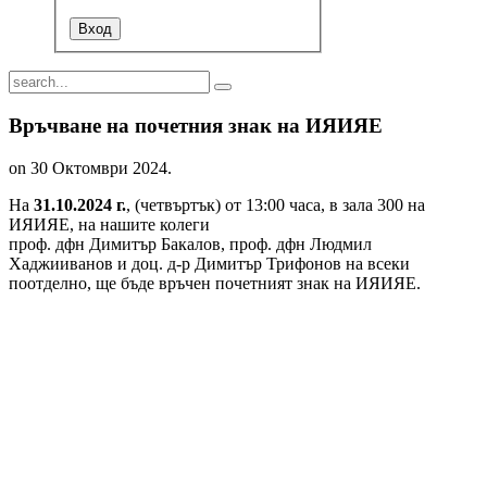
Връчване на почетния знак на ИЯИЯЕ
on
30 Октомври 2024
.
На
31.10.2024 г.
, (четвъртък) от 13:00 часа, в зала 300 на
ИЯИЯЕ, на нашите колеги
проф. дфн Димитър Бакалов, проф. дфн Людмил
Хаджииванов и доц. д-р Димитър Трифонов на всеки
поотделно, ще бъде връчен почетният знак на ИЯИЯЕ.