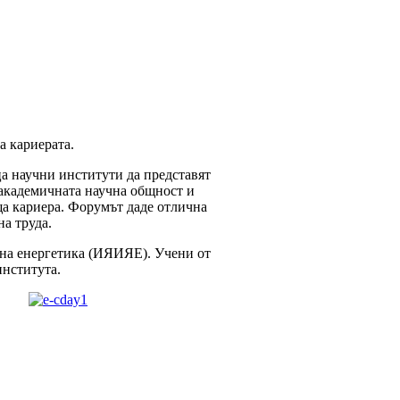
а кариерата.
а научни институти да представят
 академичната научна общност и
ща кариера. Форумът даде отлична
на труда.
рена енергетика (ИЯИЯЕ). Учени от
института.