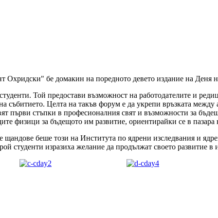
т Охридски" бе домакин на поредното девето издание на Деня н
студенти. Той предостави възможност на работодателите и редиц
на събитието. Целта на такъв форум е да укрепи връзката между
авят първи стъпки в професионалния свят и възможности за бъде
дите физици за бъдещото им развитие, ориентирайки се в пазара 
ите щандове беше този на Института по ядрени изследвания и яд
брой студенти изразиха желание да продължат своето развитие в 