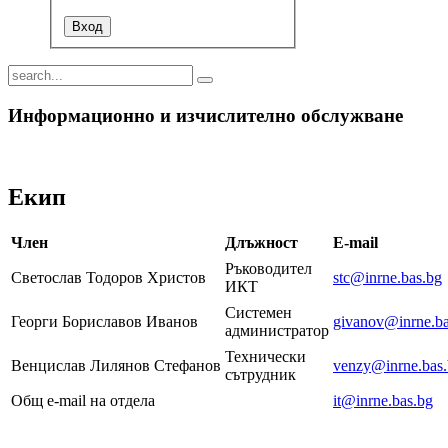
Информационно и изчислително обслужване
Екип
Член
Длъжност
E-mail
Ръководител
Светослав Тодоров Христов
stc@inrne.bas.bg
ИКТ
Системен
Георги Бориславов Иванов
givanov@inrne.ba
администратор
Технически
Венцислав Лилянов Стефанов
venzy@inrne.bas
сътрудник
Общ e-mail на отдела
it@inrne.bas.bg