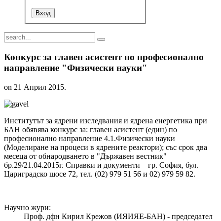
Конкурс за главен асистент по професионално
направление "Физически науки"
on
21 Април 2015
.
Институтът за ядрени изследвания и ядрена енергетика при
БАН обявява конкурс за: главен асистент (един) по
професионално направление 4.1.Физически науки
(Моделиране на процеси в ядрените реактори); със срок два
месеца от обнародването в "Държавен вестник"
бр.29/21.04.2015г. Справки и документи – гр. София, бул.
Цариградско шосе 72, тел. (02) 979 51 56 и 02) 979 59 82.
Научно жури:
Проф. дфн Кирил Крежов (ИЯИЯЕ-БАН) - председател